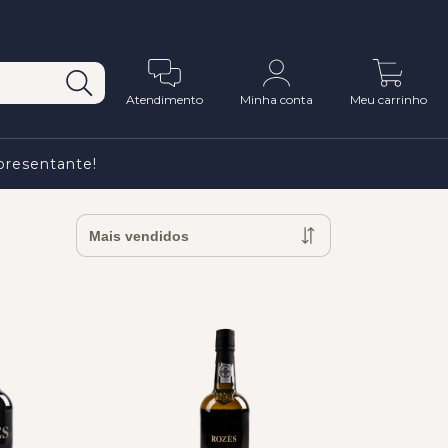
0
Atendimento
Minha conta
Meu carrinho
presentante!