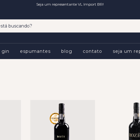
Seja um representante VL Import BR!
gin
espumantes
blog
contato
seja um re