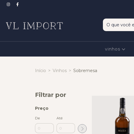
vinhos
Início
>
Vinhos
>
Sobremesa
Filtrar por
Preço
De
Até