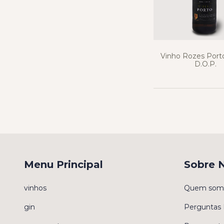
Vinho Rozes Port
D.O.P.
Menu Principal
Sobre 
vinhos
Quem som
gin
Perguntas 