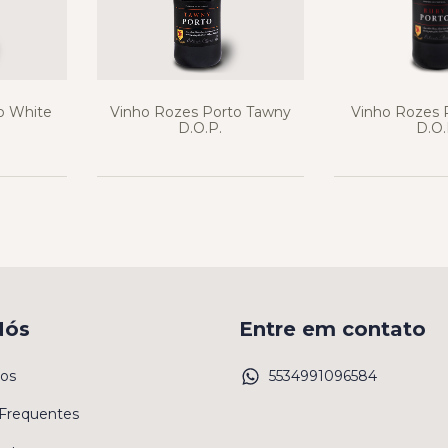
o White
Vinho Rozes Porto Tawny
Vinho Rozes 
D.O.P.
D.O.
Nós
Entre em contato
os
5534991096584
Frequentes